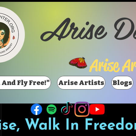
Arise D
Arise Ar
 And Fly Free!"
Arise Artists
Blogs
ise, Walk In Freedo