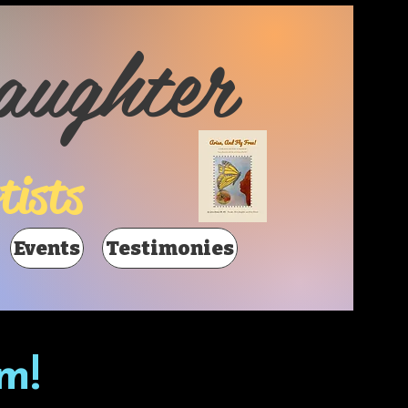
aughter
tists
Events
Testimonies
m!