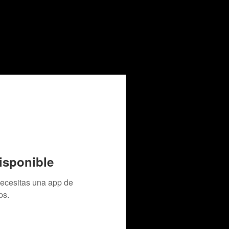
isponible
necesitas una app de
ps.