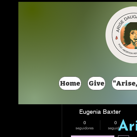
Más acciones
Home
Give
"Arise,
Eugenia Baxter
Ar
0
0
seguidores
seguidos