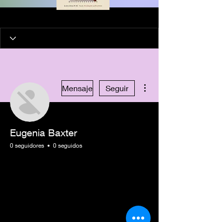
Más acciones
Mensaje
Seguir
Eugenia Baxter
0 seguidores
0 seguidos