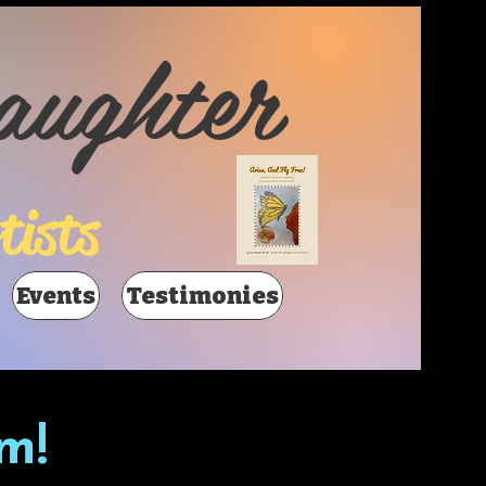
aughter
tists
Events
Testimonies
m!