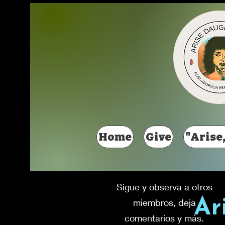
Inicia una sesión
Home
Give
"Arise,
para conectarte
con miembros
Sigue y observa a otros
Ar
miembros, deja
comentarios y más.