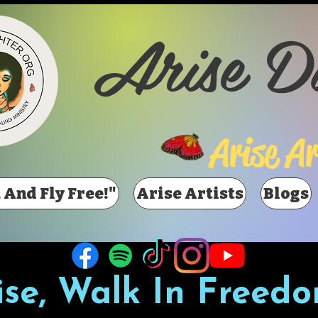
Arise D
Arise Ar
 And Fly Free!"
Arise Artists
Blogs
ise, Walk In Freedo