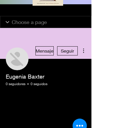
Más acciones
Mensaje
Seguir
Eugenia Baxter
0 seguidores
0 seguidos