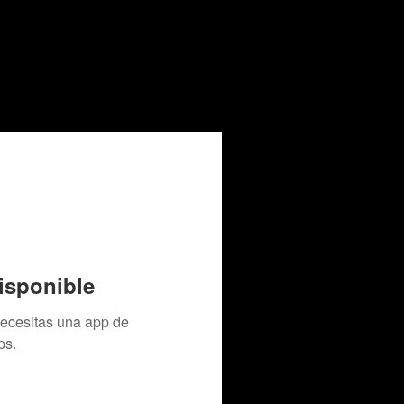
isponible
necesitas una app de
ps.