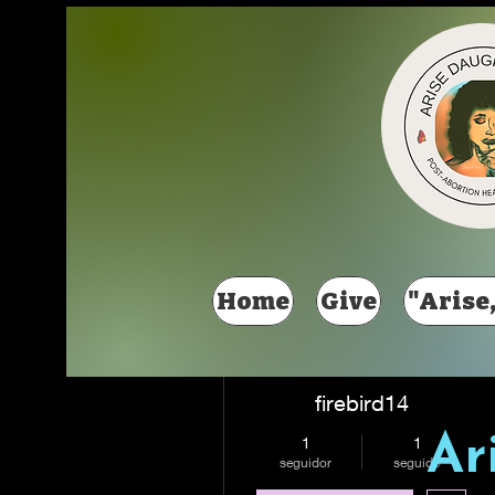
Más acciones
Home
Give
"Arise,
firebird14
Ar
1
1
seguidor
seguido