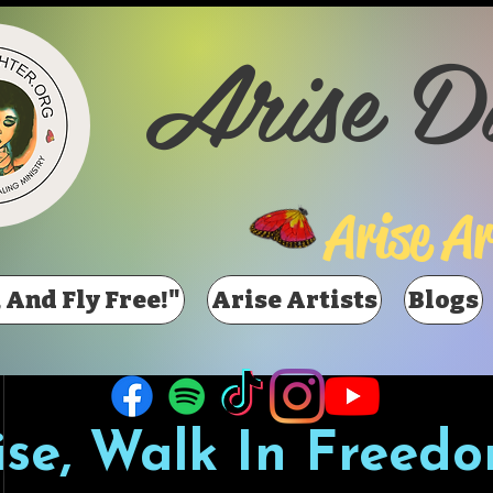
Arise D
Arise Ar
 And Fly Free!"
Arise Artists
Blogs
ise, Walk In Freedo