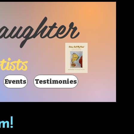
aughter
tists
Events
Testimonies
m!