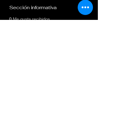
Sección informativa
0
Me gusta recibidos
0
comentarios recibidos
0
mejores respuestas
Subscribe Form
Submit
©2022 by Arise Daughter. Proudly created with
Wix.com