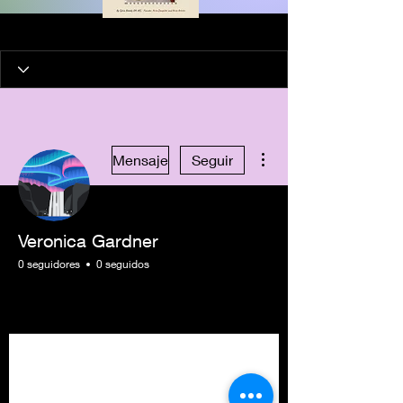
Más acciones
Mensaje
Seguir
Veronica Gardner
0 seguidores
0 seguidos